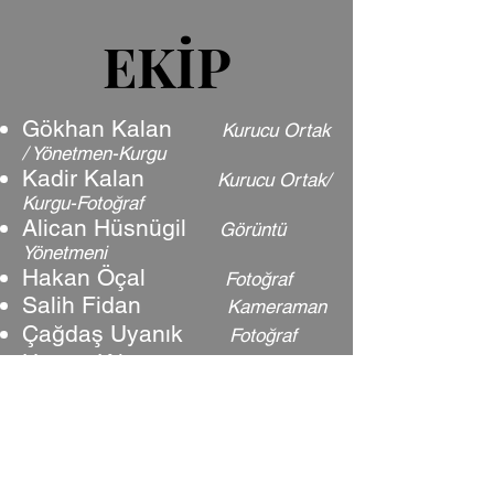
EKİP
EKİP
Gökhan Kalan
Kurucu Ortak
/ Yönetm
en
-Kurgu
Kadir Kalan
Kurucu Ortak/
Kurgu-Fotoğraf
Alican
Hüsnügil
Görüntü
Yönetmeni
Hakan Öçal
Fotoğraf
Salih Fidan
Kameraman
Çağdaş Uyanık
Fotoğraf
Hasan Kılıç
Video
Sina Yıldırım
Fotoğraf -
Video