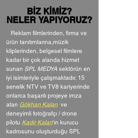
BİZ KİMİZ?
BİZ KİMİZ?
NELER YAPIYORUZ?
NELER YAPIYORUZ?
Reklam filmlerinden, firma ve
ürün tanıtımlarına,müzik
kliplerinden, belgesel filmlere
kadar bir çok alanda hizmet
sunan
SPL MEDYA
sektörün en
iyi isimleriyle çalışmaktadır. 15
senelik NTV ve TV8 kariyerinde
onlarca başarılı projeye imza
atan
Gökhan Kalan
ve
deneyimli fotoğrafçı / drone
pilotu
Kadir Kalan
'
ın kurucu
kadrosunu oluşturduğu SPL